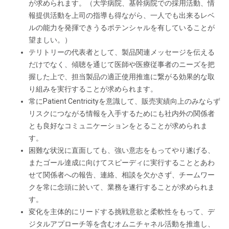
が求められます。（大学病院、基幹病院での採用活動、情
報提供活動を上司の指導も得ながら、一人でも出来るレベ
ルの能力を発揮できうるポテンシャルを有していることが
望ましい。）
テリトリーの代表者として、製品関連メッセージを伝える
だけでなく、傾聴を通じて医師や医療従事者のニーズを把
握した上で、担当製品の適正使用推進に繋がる効果的な取
り組みを実行することが求められます。
常にPatient Centricityを意識して、販売実績向上のみならず
リスクにつながる情報を入手するためにも社内外の関係者
とも良好なコミュニケーションをとることが求められま
す。
困難な状況に直面しても、強い意志をもってやり遂げる、
またゴール達成に向けてスピーディに実行することとあわ
せて関係者への報告、連絡、相談を欠かさず、チームワー
クを常に念頭に於いて、業務を遂行することが求められま
す。
変化を主体的にリードする挑戦意欲と柔軟性をもって、デ
ジタルアプローチ等を含むオムニチャネル活動を推進し、