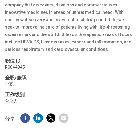
company that discovers, develops and commercialises
innovative medicines in areas of unmet medical need. With
each new discovery and investigational drug candidate, we
seek to improve the care of patients living with life-threatening
diseases around the world. Gilead’s therapeutic areas of focus
include HIV/AIDS, liver diseases, cancer and inflammation, and
serious respiratory and cardiovascular conditions.
职位 ID
R0044045
全职/兼职
全职
工作级别
合伙人
分享: