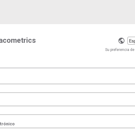
macometrics
Selec
a
Su preferencia de 
langu
ctrónico