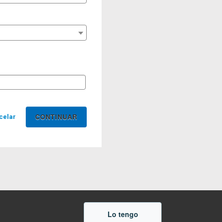
celar
Lo tengo