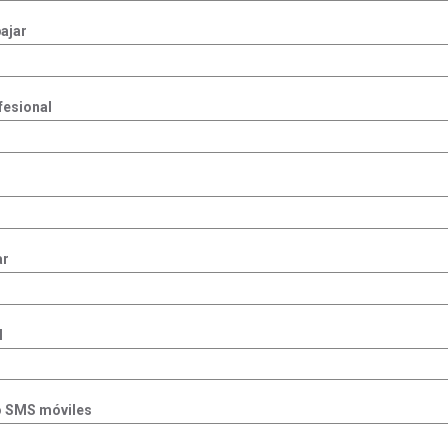
ajar
fesional
ar
l
o SMS móviles