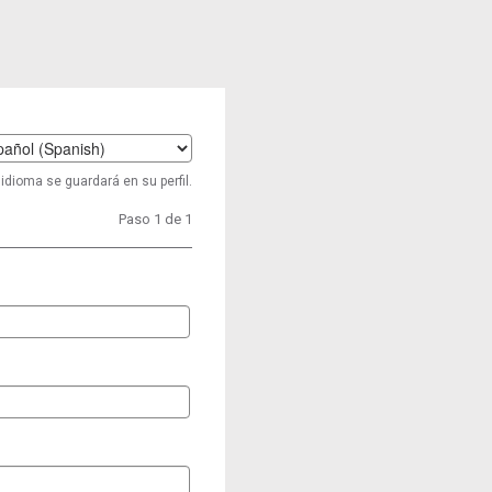
t
idioma se guardará en su perfil.
age
Paso 1 de 1