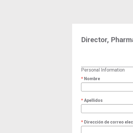
Director, Phar
Personal Information
Nombre
required
Apellidos
required
Dirección de correo ele
required