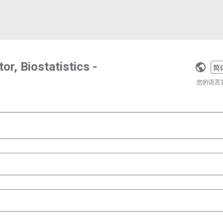
or, Biostatistics -
Selec
a
您的语言
langu