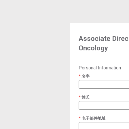
Associate Direct
Oncology
Personal Information
名字
required
姓氏
required
电子邮件地址
required