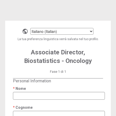
Select
a
La tua preferenza linguistica verrà salvata nel tuo profilo.
language
Associate Director,
Biostatistics - Oncology
Fase 1 di 1
Personal Information
Nome
required
Cognome
required