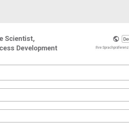
e Scientist,
Selec
rocess Development
a
Ihre Sprachpräferenz 
langu