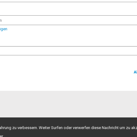
n
ügen
A
hrung zu verbessern. Weiter Surfen oder verwerfen diese Nachricht um zu akz
er.