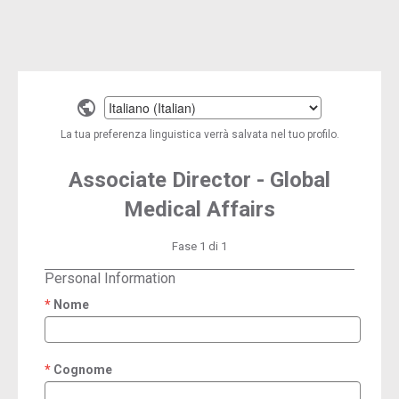
Select
a
La tua preferenza linguistica verrà salvata nel tuo profilo.
language
Associate Director - Global
Medical Affairs
Fase 1 di 1
Personal Information
Nome
required
Cognome
required