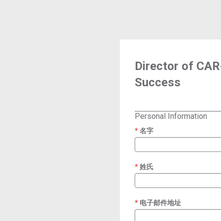
Director of CA
Success
Personal Information
名字
required
姓氏
required
电子邮件地址
required