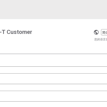
R-T Customer
Selec
a
您的语言
langu