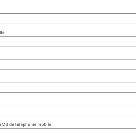
lle
l
 SMS de téléphonie mobile