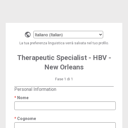
Select
a
La tua preferenza linguistica verrà salvata nel tuo profilo.
language
Therapeutic Specialist - HBV -
New Orleans
Fase 1 di 1
Personal Information
Nome
required
Cognome
required