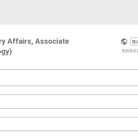
ry Affairs, Associate
Selec
ogy)
a
您的语言
langu