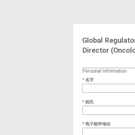
Global Regulato
Director (Oncol
Personal Information
名字
required
姓氏
required
电子邮件地址
required