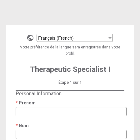
Select
a
Votre préférence de la langue sera enregistrée dans votre
language
profil.
Therapeutic Specialist I
Étape 1 sur 1
Personal Information
Prénom
required
Nom
required