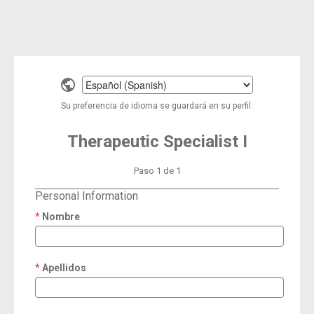
Select
a
Su preferencia de idioma se guardará en su perfil.
language
Therapeutic Specialist I
Paso 1 de 1
Personal Information
Nombre
required
Apellidos
required