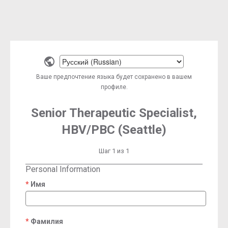
Select
a
Ваше предпочтение языка будет сохранено в вашем
language
профиле.
Senior Therapeutic Specialist,
HBV/PBC (Seattle)
Шаг 1 из 1
Personal Information
Имя
required
Фамилия