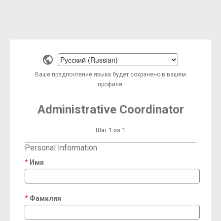
Select
a
Ваше предпочтение языка будет сохранено в вашем
language
профиле.
Administrative Coordinator
Шаг 1 из 1
Personal Information
Имя
required
Фамилия
required