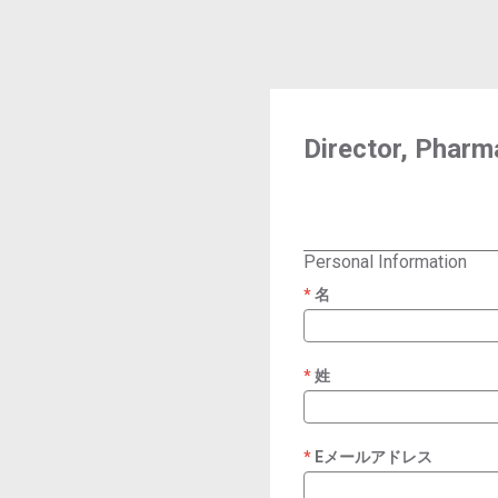
Director, Phar
Personal Information
名
required
姓
required
Eメールアドレス
required