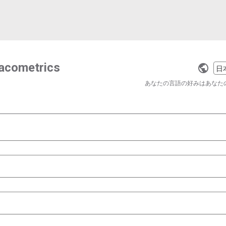
macometrics
Selec
a
あなたの言語の好みはあなた
langu