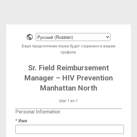
Select
a
Ваше предпочтение языка будет сохранено в вашем
language
профиле.
Sr. Field Reimbursement
Manager – HIV Prevention
Manhattan North
Шаг 1 из 1
Personal Information
Имя
required