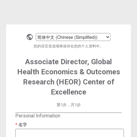
Select
a
您的语言首选项将保存在您的个人资料中。
language
Associate Director, Global
Health Economics & Outcomes
Research (HEOR) Center of
Excellence
第1步，共1步
Personal Information
名字
required