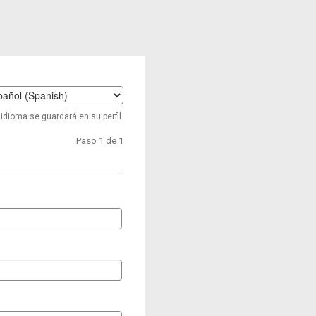
t
idioma se guardará en su perfil.
age
Paso 1 de 1