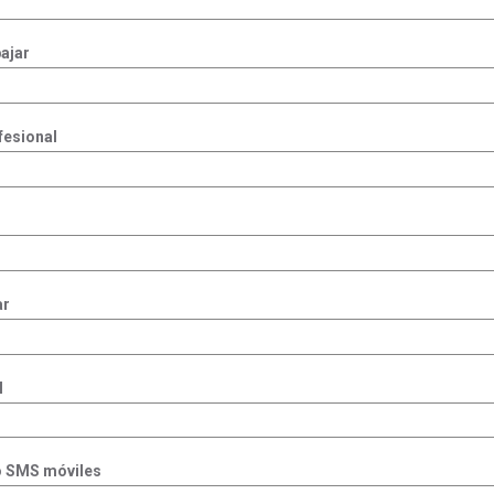
ajar
fesional
ar
l
o SMS móviles