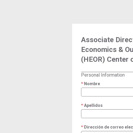
Associate Direc
Economics & O
(HEOR) Center o
Personal Information
Nombre
required
Apellidos
required
Dirección de correo ele
required