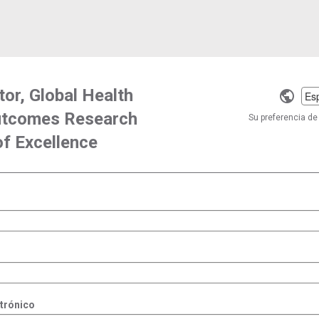
tor, Global Health
Selec
utcomes Research
a
Su preferencia de 
langu
f Excellence
ctrónico