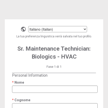
Select
a
La tua preferenza linguistica verrà salvata nel tuo profilo.
language
Sr. Maintenance Technician:
Biologics - HVAC
Fase 1 di 1
Personal Information
Nome
required
Cognome
required