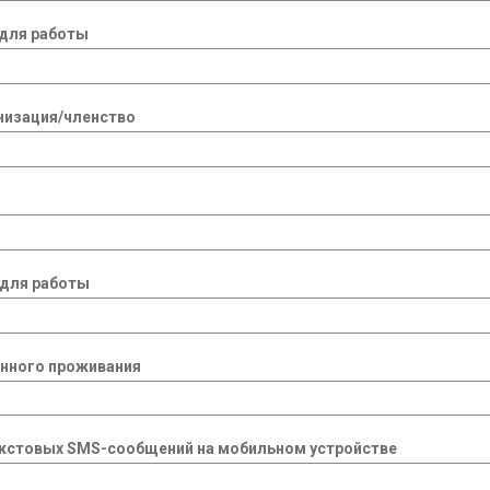
для работы
низация/членство
 для работы
янного проживания
екстовых SMS-сообщений на мобильном устройстве