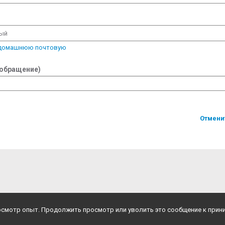
вый
 домашнюю почтовую
 обращение)
Отмени
росмотр опыт. Продолжить просмотр или уволить это сообщение к прин