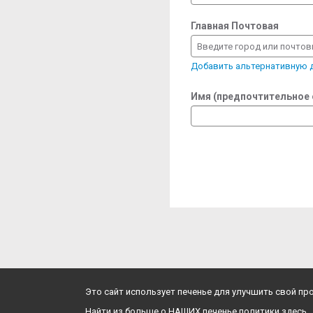
Главная Почтовая
Введите город или почто
Добавить альтернативную
Имя (предпочтительное
Это сайт использует печенье для улучшить свой п
Найти из больше о НАШИХ печенье политики здесь.