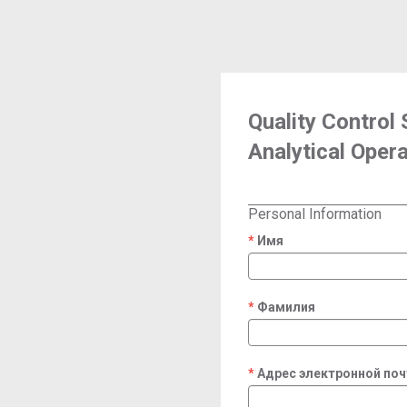
Quality Control 
Analytical Oper
Personal Information
Имя
required
Фамилия
required
Адрес электронной по
required