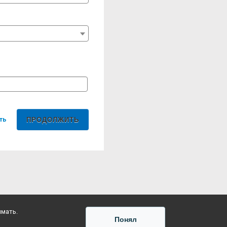
ть
имать.
Понял