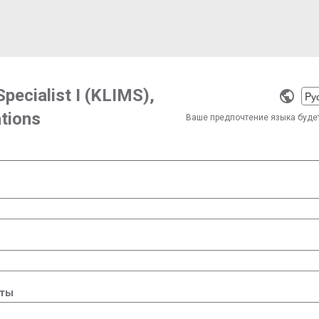
Specialist I (KLIMS),
Selec
ations
a
Ваше предпочтение языка буде
langu
чты