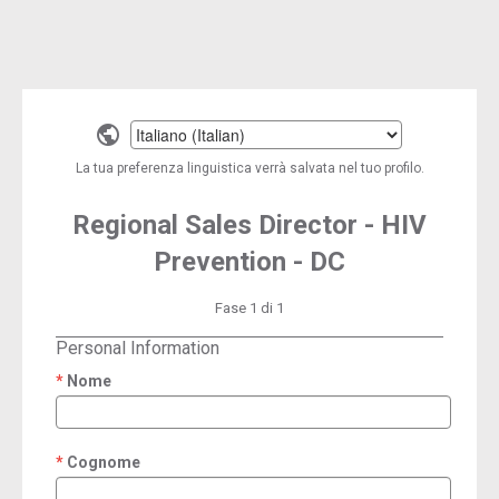
Select
a
La tua preferenza linguistica verrà salvata nel tuo profilo.
language
Regional Sales Director - HIV
Prevention - DC
Fase 1 di 1
Personal Information
Nome
required
Cognome
required