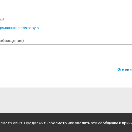
вый
 домашнюю почтовую
 обращение)
Отмени
росмотр опыт. Продолжить просмотр или уволить это сообщение к прин