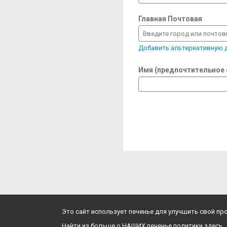
Главная Почтовая
Введите город или почто
Добавить альтернативную
Имя (предпочтительное
Это сайт использует печенье для улучшить свой п
Найти из больше о НАШИХ печенье политики здесь.