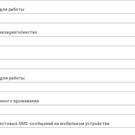
для работы
низация/членство
 для работы
янного проживания
екстовых SMS-сообщений на мобильном устройстве