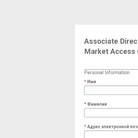
Associate Direct
Market Access 
Personal Information
Имя
required
Фамилия
required
Адрес электронной по
required