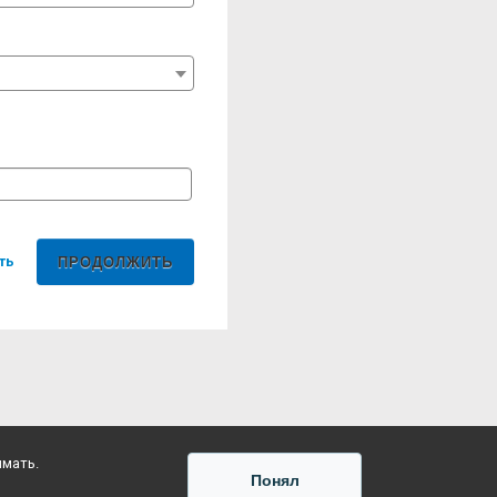
ть
имать.
Понял