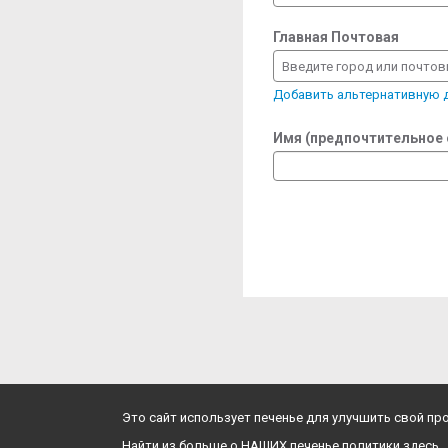
Главная Почтовая
Введите город или почто
Добавить альтернативную
Имя (предпочтительное
Это сайт использует печенье для улучшить свой п
Найти из больше о НАШИХ печенье политики здесь.