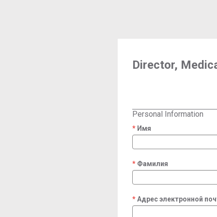
Director, Medica
Personal Information
Имя
required
Фамилия
required
Адрес электронной по
required