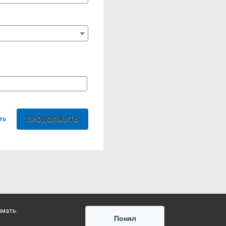
ть
имать.
Понял