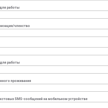
для работы
низация/членство
 для работы
янного проживания
екстовых SMS-сообщений на мобильном устройстве