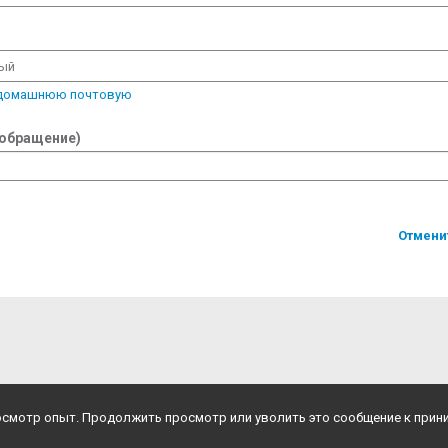
вый
 домашнюю почтовую
 обращение)
Отмени
росмотр опыт. Продолжить просмотр или уволить это сообщение к прин