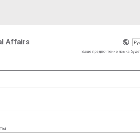
l Affairs
Selec
a
Ваше предпочтение языка буде
langu
чты