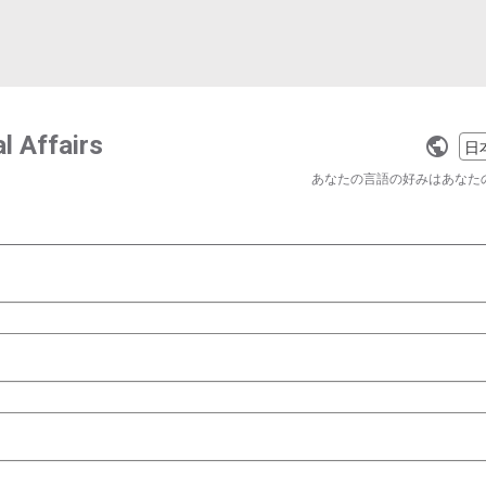
l Affairs
Selec
a
あなたの言語の好みはあなた
langu