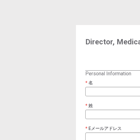
Director, Medica
Personal Information
名
required
姓
required
Eメールアドレス
required