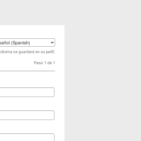
t
idioma se guardará en su perfil.
age
Paso 1 de 1