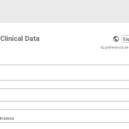
 Clinical Data
Selec
a
Su preferencia de 
langu
ctrónico