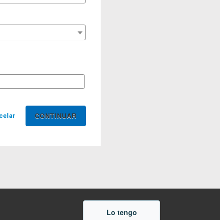
celar
Lo tengo