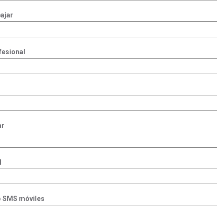
ajar
fesional
ar
l
o SMS móviles