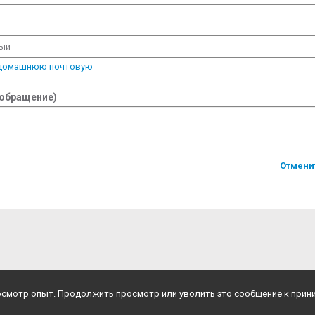
вый
 домашнюю почтовую
 обращение)
Отмени
росмотр опыт. Продолжить просмотр или уволить это сообщение к прин