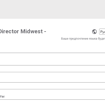
Director Midwest -
Selec
a
Ваше предпочтение языка буде
langu
чты