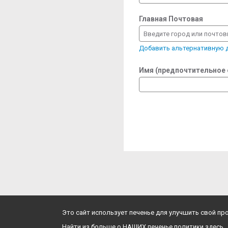
Главная Почтовая
Введите город или почто
Добавить альтернативную
Имя (предпочтительное
Это сайт использует печенье для улучшить свой п
Найти из больше о НАШИХ печенье политики здесь.