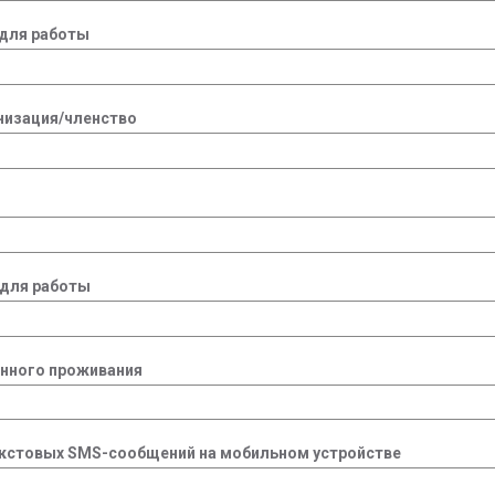
для работы
низация/членство
 для работы
янного проживания
екстовых SMS-сообщений на мобильном устройстве