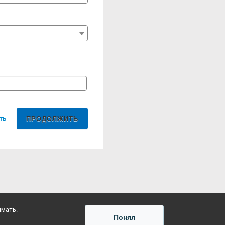
ть
имать.
Понял