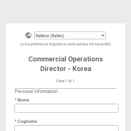
Select
a
La tua preferenza linguistica verrà salvata nel tuo profilo.
language
Commercial Operations
Director - Korea
Fase 1 di 1
Personal Information
Nome
required
Cognome
required