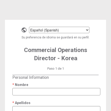
Select
a
Su preferencia de idioma se guardará en su perfil.
language
Commercial Operations
Director - Korea
Paso 1 de 1
Personal Information
Nombre
required
Apellidos
required