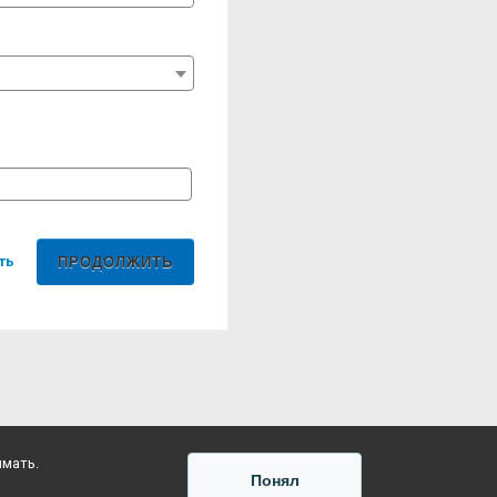
ть
имать.
Понял