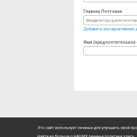
Главная Почтовая
Введите город или почто
Добавить альтернативную
Имя (предпочтительное
Это сайт использует печенье для улучшить свой п
Найти из больше о НАШИХ печенье политики здесь.