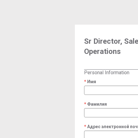
Sr Director, Sal
Operations
Personal Information
Имя
required
Фамилия
required
Адрес электронной по
required