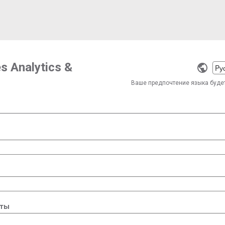
es Analytics &
Selec
a
Ваше предпочтение языка буде
langu
чты