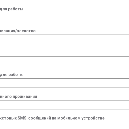
для работы
низация/членство
 для работы
янного проживания
екстовых SMS-сообщений на мобильном устройстве