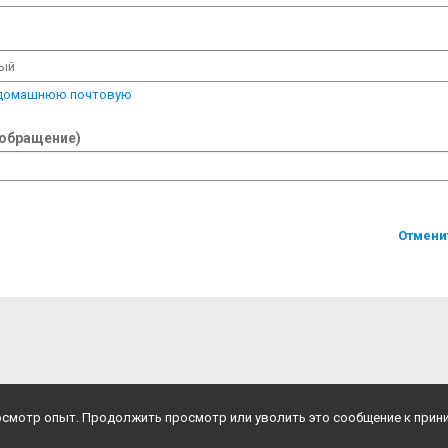
вый
 домашнюю почтовую
 обращение)
Отмени
росмотр опыт. Продолжить просмотр или уволить это сообщение к прин